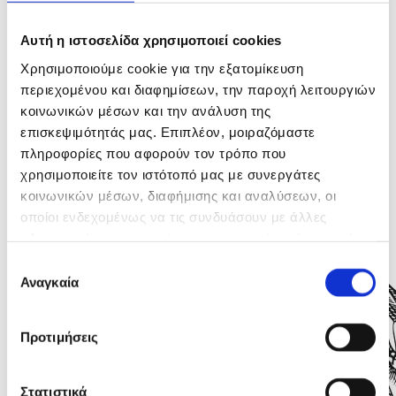
Αυτή η ιστοσελίδα χρησιμοποιεί cookies
Χρησιμοποιούμε cookie για την εξατομίκευση
περιεχομένου και διαφημίσεων, την παροχή λειτουργιών
κοινωνικών μέσων και την ανάλυση της
επισκεψιμότητάς μας. Επιπλέον, μοιραζόμαστε
πληροφορίες που αφορούν τον τρόπο που
MENU
χρησιμοποιείτε τον ιστότοπό μας με συνεργάτες
κοινωνικών μέσων, διαφήμισης και αναλύσεων, οι
οποίοι ενδεχομένως να τις συνδυάσουν με άλλες
πληροφορίες που τους έχετε παραχωρήσει ή τις οποίες
έχουν συλλέξει σε σχέση με την από μέρους σας χρήση
Επιλογή
των υπηρεσιών τους.
Αναγκαία
συγκατάθεσης
Προτιμήσεις
Σαλάτες
Χωριάτικη
Στατιστικά