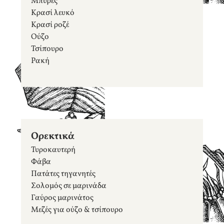
Μπύρες
Κρασί λευκό
Κρασί ροζέ
Ούζο
Τσίπουρο
Ρακή
Ορεκτικά
Τυροκαυτερή
Φάβα
Πατάτες τηγανητές
Σολομός σε μαρινάδα
Γαύρος μαρινάτος
Μεζές για ούζο & τσίπουρο