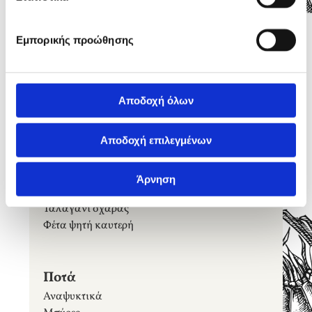
Αγγουροντομάτα
Πολίτικη
Σπανάκι, ρόκα, μαρούλι, παρμεζάνα, σάλτσα
Εμπορικής προώθησης
βαλσάμικο
Ντάκος
Βραστή σαλάτα
Αποδοχή όλων
(μπρόκολο, χόρτα, κολοκύθια)
Αποδοχή επιλεγμένων
Τυριά
Φέτα
Άρνηση
Σαγανάκι
Ταλαγάνι σχάρας
Φέτα ψητή καυτερή
​​​​​​​Ποτά
Αναψυκτικά