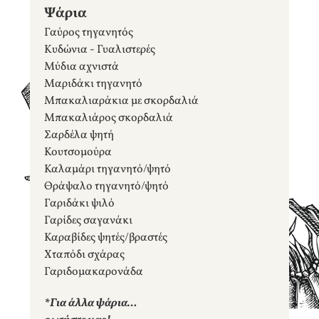
Ψάρια
Γαύρος τηγανητός
Κυδώνια - Γυαλιστερές
Μύδια αχνιστά
Μαριδάκι τηγανητό
Μπακαλιαράκια με σκορδαλιά
Μπακαλιάρος σκορδαλιά
Σαρδέλα ψητή
Κουτσομούρα
Καλαμάρι τηγανητό/ψητό
Θράψαλο τηγανητό/ψητό
Γαριδάκι ψιλό
Γαρίδες σαγανάκι
Καραβίδες ψητές/βραστές
Χταπόδι σχάρας
Γαριδομακαρονάδα
*Για άλλα ψάρια…