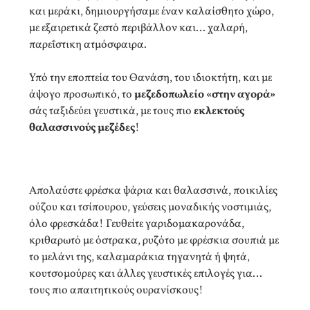
και μεράκι, δημιουργήσαμε έναν καλαίσθητο χώρο,
με εξαιρετικά ζεστό περιβάλλον και… χαλαρή,
παρεΐστικη ατμόσφαιρα.
​​​​​​​Υπό την εποπτεία του Θανάση, του ιδιοκτήτη, και με
άψογο προσωπικό, το
μεζεδοπωλείο «στην αγορά»
σάς ταξιδεύει γευστικά, με τους πιο
εκλεκτούς
θαλασσινούς μεζέδες
! ​​​​​​​
​Απολαύστε φρέσκα ψάρια και θαλασσινά, ποικιλίες
ούζου και τσίπουρου, γεύσεις μοναδικής νοστιμιάς,
όλο φρεσκάδα! Γευθείτε γαριδομακαρονάδα,
κριθαρωτό με όστρακα, ρυζότο με φρέσκια σουπιά με
το μελάνι της, καλαμαράκια τηγανητά ή ψητά,
κουτσομούρες και άλλες γευστικές επιλογές για…
τους πιο απαιτητικούς ουρανίσκους!